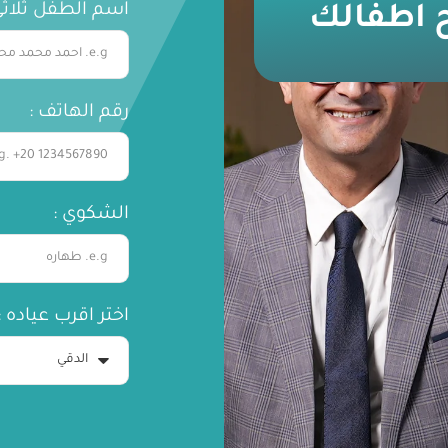
اسم الطفل ثلاثي
ح اطفالك
رقم الهاتف :
الشكوي :
اختر اقرب عياده :