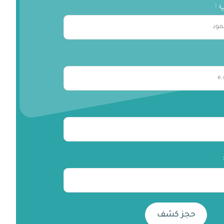
 :
حجز كشف