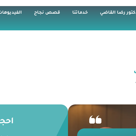
كتور رضا القاضي
خدماتنا
قصص نجاح
الفيديوهات
احج