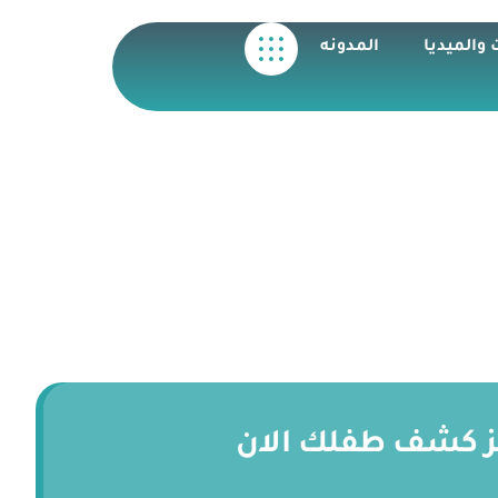
 والميديا
المدونه
ز كشف طفلك الان