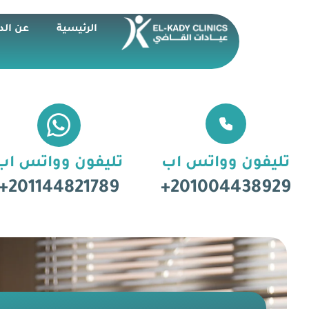
الرئيسية
عن الد
تليفون وواتس اب
تليفون وواتس اب
201144821789+
201004438929+