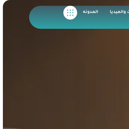
 والميديا
المدونه