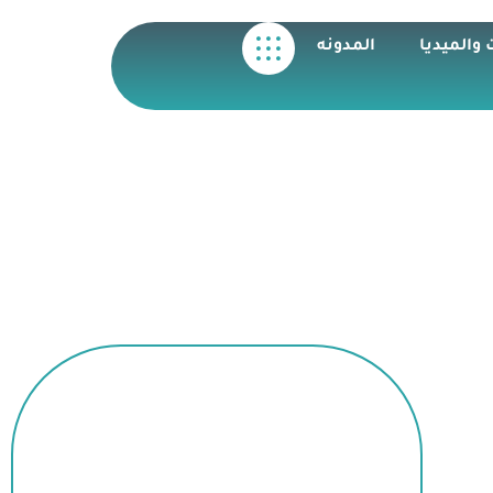
 والميديا
المدونه