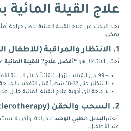
علاج القيلة المائية ب
يعد البحث عن علاج القيلة المائية بدون جراحة أملً
يمكن:
1. الانتظار والمراقبة (للأطفال الرضع)
يُعتبر الانتظار هو
“أفضل علاج” للقيلة المائية
عن
99% من القيلات تزول تلقائياً خلال السنة الأولى.
الانتظار حتى 12-18 شهراً قبل التفكير بالجراحة.
لا حاجة لأي أدوية علاج القيلة المائية خلال هذه
2. السحب والحقن (Aspiration and Sclerotherapy)
يُعتبر
البديل الطبي الوحيد
للجراحة، ولكن لا يست
عند الأطفال.