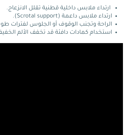
ارتداء ملابس داخلية قطنية تقلل الانزعاج.
ارتداء ملابس داعمة (Scrotal support).
الراحة وتجنب الوقوف أو الجلوس لفترات طويل
استخدام كمادات دافئة قد تخفف الألم الخفيف