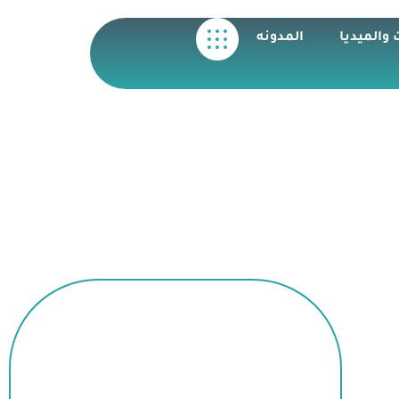
 والميديا
المدونه