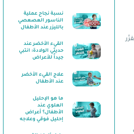
نسبة نجاح عملية
الناسور العصعصي
بالليزر عند الأطفال
ّر
القيء الأخضر عند
حديثي الولادة: انتبي
جيداً للأعراض
علاج القيء الأخضر
عند الأطفال
ما هو الإحليل
العلوي عند
الأطفال؟ أعراض
إحليل فوقي وعلاجه