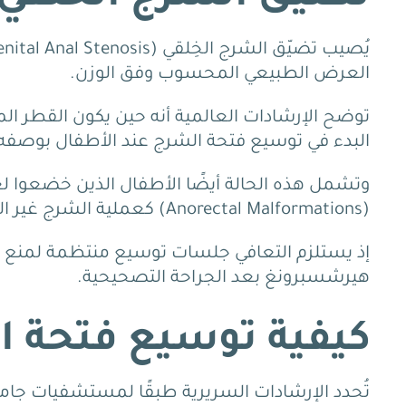
العرض الطبيعي المحسوب وفق الوزن.
توضح الإرشادات العالمية أنه حين يكون القطر ا
البدء في توسيع فتحة الشرج عند الأطفال بوصفه تدخ
وتشمل هذه الحالة أيضًا الأطفال الذين خضعوا
(Anorectal Malformations) كعملية الشرج غير المثقوب (Imperforate Anus).
إذ يستلزم التعافي جلسات توسيع منتظمة لمنع ت
هيرشسبرونغ بعد الجراحة التصحيحية.
كيفية توسيع فتحة ا
تُحدد الإرشادات السريرية طبقًا لمستشفيات جام