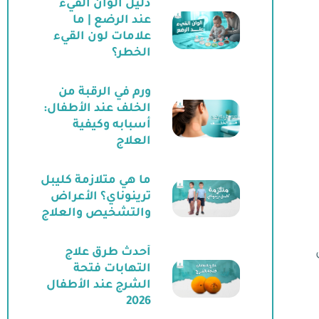
دليل ألوان القيء
عند الرضع | ما
علامات لون القيء
الخطر؟
ورم في الرقبة من
الخلف عند الأطفال:
أسبابه وكيفية
العلاج
ما هي متلازمة كليبل
ترينوناي؟ الأعراض
والتشخيص والعلاج
أحدث طرق علاج
التهابات فتحة
الشرج عند الأطفال
2026