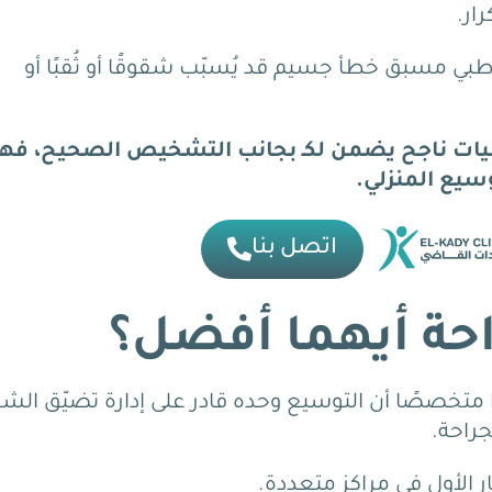
ار.
طبي مسبق خطأ جسيم قد يُسبّب شقوقًا أو ثُقبًا أو
ات ناجح يضمن لكـ بجانب التشخيص الصحيح، فهم
وسيع المنزلي.
اتصل بنا
احة أيهما أفضل؟
ة حديثة راجعت 64 حالةً من 14 مركزًا متخصصًا أن التوسيع وحده قادر على إدارة تضيّق ال
راحة.
ار الأول في مراكز متعددة.