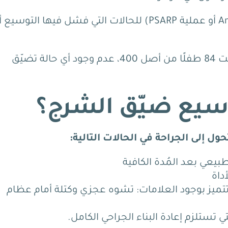
بينما حُجزت الجراحة (عملية رأب الشرج / Anoplasty أو عملية PSARP) للحالات التي فشل فيها التوسيع
كذلك وثّقت مراجعة منهجية لسبع دراسات شملت 84 طفلًا من أصل 400، عدم وجود أي حالة تضيّق
توسيع ضيّق الشرج؟
 إلى الجراحة في الحالات التالية:
يعي بعد المُدة الكافية
داة
مصحوب بمتلازمة Currarino (التي تتميز بوجود العلامات: تشوه عجزي وكتلة أمام عظام
تستلزم إعادة البناء الجراحي الكامل.