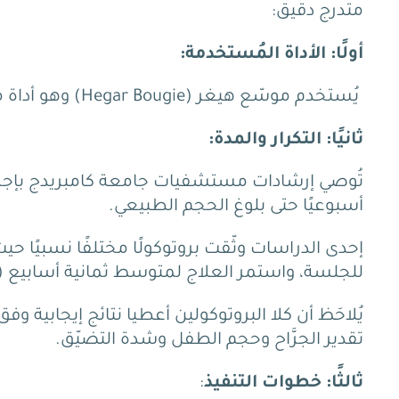
متدرج دقيق:
أولًا: الأداة المُستخدمة:
يُستخدم موسّع هيغر (Hegar Bougie) وهو أداة معدنية أو بلاستيكية مزلّقة بطيف متدرج من الأحجام.
ثانيًا: التكرار والمدة:
تُوصي إرشادات مستشفيات جامعة كامبريدج بإجراء 
أسبوعيًا حتى بلوغ الحجم الطبيعي.
إحدى الدراسات وثّقت بروتوكولًا مختلفًا نسبيًا حي
للجلسة، واستمر العلاج لمتوسط ثمانية أسابيع 
يُلاحَظ أن كلا البروتوكولين أعطيا نتائج إيجابية و
تقدير الجرَّاح وحجم الطفل وشدة التضيّق.
ثالثًا: خطوات التنفيذ
: