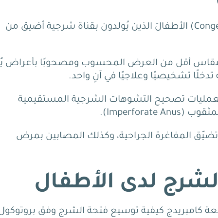
يُصيب تضيّق الشرج الخِلقي (Congenital Anal Stenosis) الأطفالَ الذين يُولدون بقناة شرجية أضيق من
لمقاس أقل من العرض المحسوب ومصحوبًا بأعراض يُقرَ
لًا تشخيصيًا وعلاجيًا في آنٍ واحد.
 لعمليات تصحيح التشوهات الشرجية المستقيمية
ضيّق المفاغرة الجراحية، وكذلك المصابين بمرض
لشرج لدى الأطفال
عة كامبريدج كيفية توسيع فتحة الشرج وفق بروتوكول