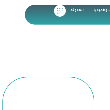
 والميديا
المدونه