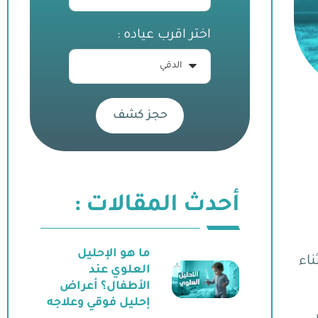
اختر اقرب عياده :
حجز كشف
أحدث المقالات :
ما هو الإحليل
دما تقع فتحة الإحليل (الأنبوب الذي يُصرّف البول td أثناء
العلوي عند
الأطفال؟ أعراض
إحليل فوقي وعلاجه