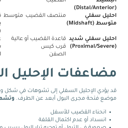
البسيط
القضيب
ف
(Distal/Anterior)
احليل سفلي
منتصف القضيب
متوسط
ق
متوسط (Midshaft)
ب
rdee)
احليل سفلي شديد
قاعدة القضيب أو
عالية
غ
(Proximal/Severe)
قرب كيس
ش
الصفن
ا
مضاعفات الإحليل ا
قد يؤدي الإحليل السفلي إلى تشوهات في شكل وو
موضع فتحة مجرى البول أبعد عن الطرف.
وتشمل
انحناء القضيب للأسفل
انسداد أو عدم اكتمال القلفة
صعوبة في التبول أو توجيه تيار البول بسبب م