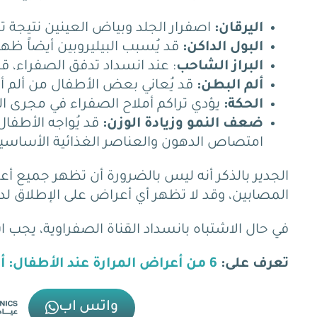
اليرقان:
اصفرار الجلد وبياض العينين نتيجة تر
البول الداكن:
قد يُسبب البيليروبين أيضاً ظهو
البراز الشاحب
: عند انسداد تدفق الصفراء، قد 
ألم البطن:
قد يُعاني بعض الأطفال من ألم أو
الحكة:
يؤدي تراكم أملاح الصفراء في مجرى الد
ضعف النمو وزيادة الوزن:
قد يُواجه الأطفا
امتصاص الدهون والعناصر الغذائية الأساسية،
الجدير بالذكر أنه ليس بالضرورة أن تظهر جميع أ
المصابين، وقد لا تظهر أي أعراض على الإطلاق 
في حال الاشتباه بانسداد القناة الصفراوية، يج
تعرف على:
6 من أعراض المرارة عند الأطفال: أعراض المرارة بالصور
واتس اب