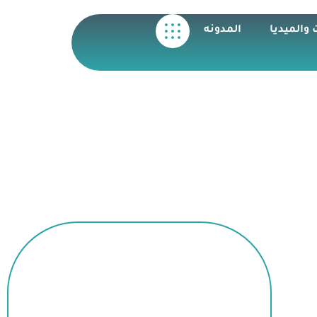
 والميديا
المدونه