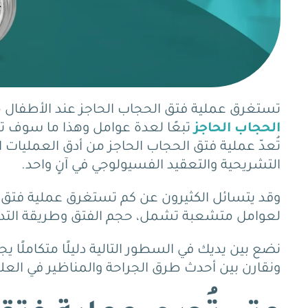
تستغرق عملية فتق الحجاب الحاجز عند الأطفال من 120 إلى 180 دقيقة بحد أقصى. إذ 
الحجاب الحاجز
تبعًا لعدة عوامل وهذا ما سوف ت
تُعدّ عملية فتق الحجاب الحاجز من أدق العمليات ا
التشريحية والتعقيد الفسيولوجي في آنٍ واحد.
وقد يتسائل الكثيرون عن كم تستغرق عملية فتق الح
لعوامل متشعبة تشمل، حجم الفتق وطريقة التدخل
نضع بين يديك في السطور التالية دليلًا متكاملً
ونقارن بين أحدث طرق الجراحة والمناظير في العلا