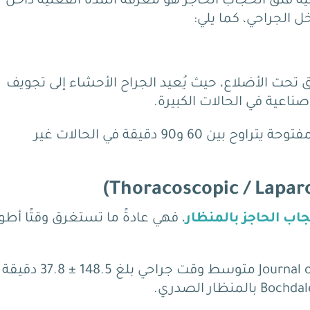
 فتق الحجاب الحاجز هو معرفة المدة الفعلية داخل
 الجراحي، كما يلي:
 تحت الأضلاع، حيث يُعيد الجراح الأحشاء إلى تجويف
صناعية في الحالات الكبيرة.
وتُشير الدراسات المنشورة إلى أن زمن العملية المفتوحة يتراوح بين 60 و90 دقيقة في الحالات غير
اب الحاجز بالمنظار
، فهي عادةً ما تستغرق وقتًا أطو
إذ رصدت دراسة منشورة في Journal of Pediatric Surgery متوسط وقت جر