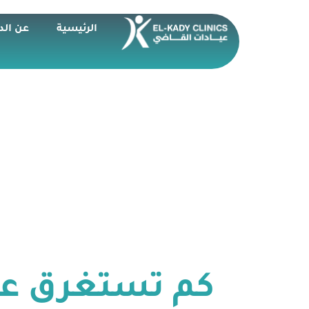
الرئيسية
عن الد
كم تستغرق عم