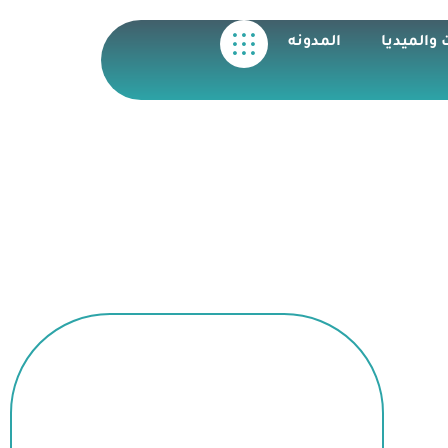
 والميديا
المدونه