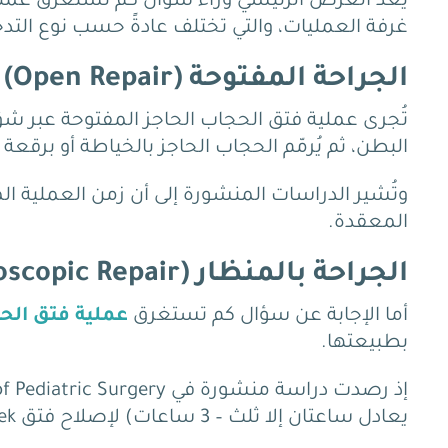
يُعد الغرض الرئيسي وراء سؤال كم تستغرق عملية
غرفة العمليات، والتي تختلف عادةً حسب نوع التدخل
الجراحة المفتوحة (Open Repair)
تُجرى عملية فتق الحجاب الحاجز المفتوحة عبر شق
البطن، ثم يُرمّم الحجاب الحاجز بالخياطة أو برقعة 
المعقدة.
الجراحة بالمنظار (Thoracoscopic / Laparoscopic Repair)
أما الإجابة عن سؤال كم تستغرق
عملية فتق الحج
بطبيعتها.
يعادل ساعتان إلا ثلث – 3 ساعات) لإصلاح فتق Bochdalek بالمنظار الصدري.