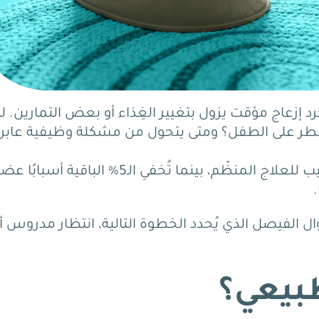
 إزعاج مؤقت يزول بتغيير الغِذاء أو بعض التمارين. ل
خطر على الطفل؟ ومتى يتحول من مشكلة وظيفية عابر
يُمثّل الإمساك الوظيفي 95% من الحالات ويستجيب للعلاج المنظّم، بينما تُخفي الـ5% الباقية
.
الفيصل الذي يُحدد الخطوة التالية، انتظار مدروس أ
بيعي؟