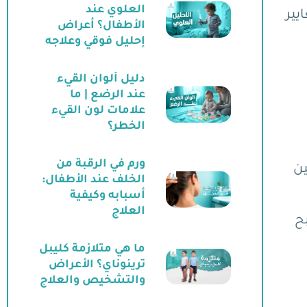
العلوي عند
يير
الأطفال؟ أعراض
إحليل فوقي وعلاجه
دليل ألوان القيء
عند الرضع | ما
علامات لون القيء
الخطر؟
ورم في الرقبة من
ين
الخلف عند الأطفال:
أسبابه وكيفية
العلاج
ح
ما هي متلازمة كليبل
ترينوناي؟ الأعراض
والتشخيص والعلاج