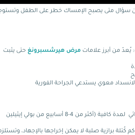
يب عن سؤال متى يصبح الإمساك خطر على الطفل وتستو
يُعدّ من أبرز علامات
مرض هيرشسبرونغ
حتى يثبت
ة
ح
لانسداد معوي يستدعي الجراحة الفورية
ئي
لمدة كافية (أكثر من 4-8 أسابيع من بولي إيثيلين
كم كُتلة برازية صلبة لا يمكن إخراجها بالإجهاد، وتستلزم