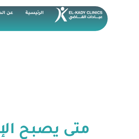
الرئيسية
عن الد
متى يصبح ال