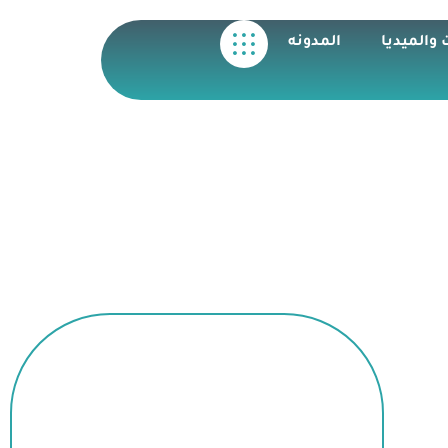
 والميديا
المدونه