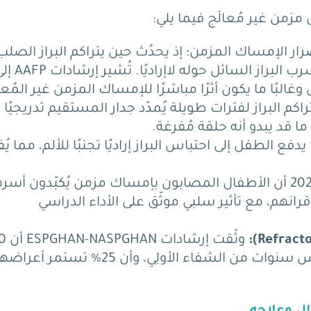
 مزمن غير مُعالَج فيما يلي:
رار الإمساك
المزمن؛ إذ يحدُث حين يتراكم البراز الصلب
لبراز السائل حوله لاإراديًا.
تُشير إرشادات AFP
اكم البراز لفترات طويلة يُمدّد جدار المستقيم تدريجيًا 
ما قد يبدو أنه حلقة مُفرغة.
مًا يدفع الطفل إلى احتباس البراز إراديًا تجنبًا للألم، مما يُ
تُؤكد دراسة منشورة عام 2024 أن الأطفال المصابون بإمساك مزمن يُكبّدون أس
قرانهم، مع تأثير سلبي موثّق على الأداء الدراسي
من الأطفال يُعانون تكرار الإمساك خلال خمس سنوات من الشفاء الأولِي، وأن 25% تستمر 