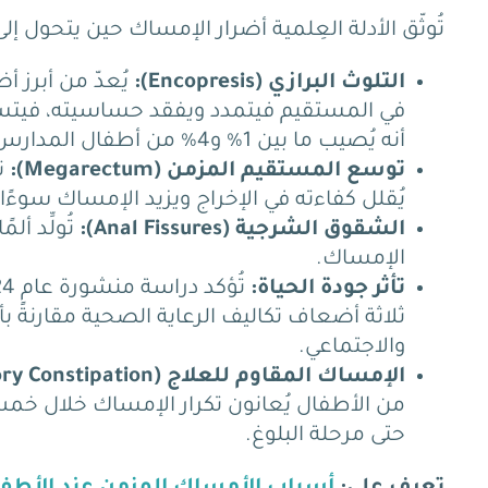
تُوثّق الأدلة العِلمية أضرار الإمساك حين يتحول إلى
التلوث البرازي (Encopresis):
يُعدّ من أبرز
أض
في المستقيم فيتمدد ويفقد حساسيته، فيتسرب ا
أنه يُصيب ما بين 1% و4% من أطفال المدارس وغالبًا ما يكون أثرًا مباشرًا للإمساك المزمن غير المُعالَج.
توسع المستقيم المزمن (Megarectum):
تر
يُقلل كفاءته في الإخراج ويزيد الإمساك سوءًا 
الشقوق الشرجية (Anal Fissures):
تُولِّد أل
الإمساك.
تأثر جودة الحياة:
ثلاثة أضعاف تكاليف الرعاية الصحية مقارنةً بأ
والاجتماعي.
الإمساك المقاوم للعلاج (Refractory Constipation):
حتى مرحلة البلوغ.