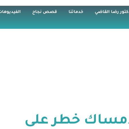
كتور رضا القاضي
خدماتنا
قصص نجاح
الفيديوهات
إمساك خطر على