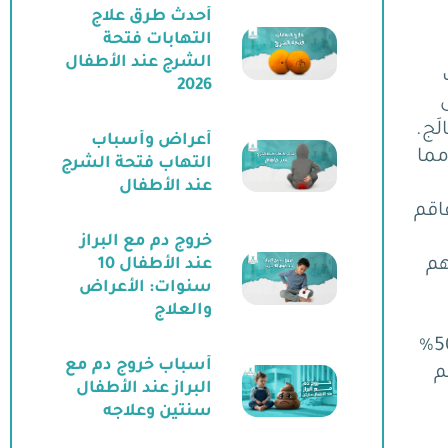
أحدث طرق علاج
التهابات فتحة
الشرج عند الأطفال
2026
A إلى
أعراض وأسباب
مما
التهاب فتحة الشرج
عند الأطفال
فاقم
خروج دم مع البراز
رهم
عند الأطفال 10
سنوات: الأعراض
والعلاج
وثّقت إرشادات ESPGHAN-NASPGHAN أن 50%
أسباب خروج دم مع
أعراضهم
البراز عند الأطفال
سنتين وعلاجه