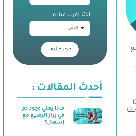
اختر اقرب عياده :
ع
حجز كشف
أحدث المقالات :
ا
ماذا يعني وجود دم
عًا
في براز الرضيع مع
إسهال؟