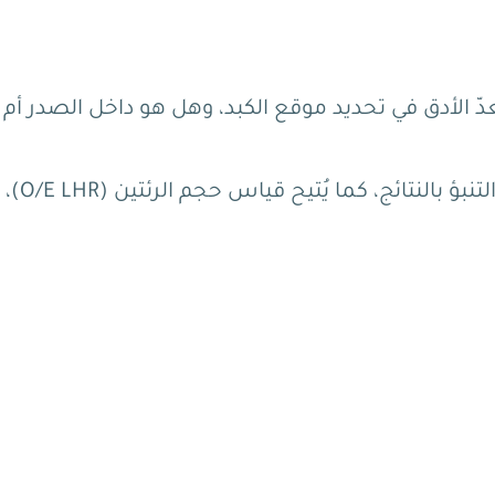
دّ الأدق في تحديد موقع الكبد، وهل هو داخل الصدر أم
لذا يُعد الرنين المغناطيسي هنا معيار حاسم في التنبؤ بالنتائج، كما يُتيح قياس حجم الرئتين (O/E LHR)،