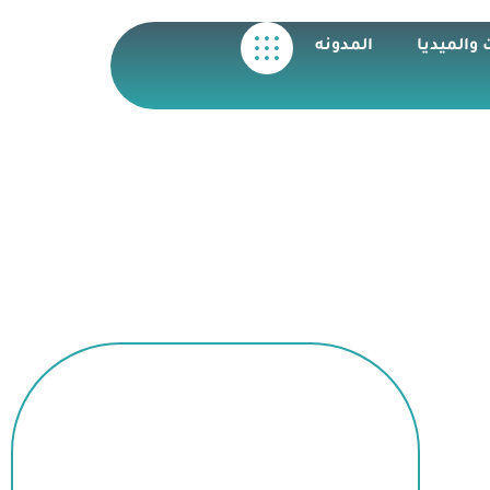
 والميديا
المدونه