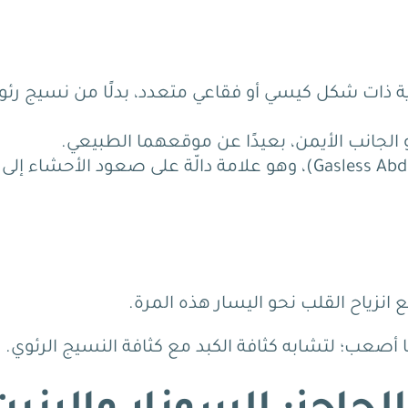
ة ذات شكل كيسي أو فقاعي متعدد، بدلًا من نسيج رئو
يبدو البطن خاليًا من الغازات المعوية (Gasless Abdomen)، وهو علامة دالّة على صعود الأحشاء إلى
 انزياح القلب نحو اليسار هذه المرة.
أصعب؛ لتشابه كثافة الكبد مع كثافة النسيج الرئوي.