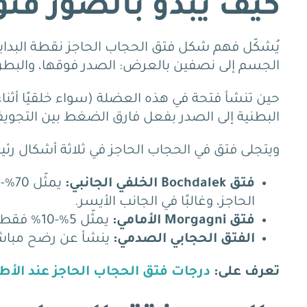
كيف يبدو بالصور فتق
يُشكّل فهم شكل فتق الحجاب الحاجز نقطة البداي
الجسم إلى نصفين بالعرض: الصدر فوقها، والبطن
حين تنشأ فتحة في هذه العضلة (سواء خلقيًا أثناء
البطنية إلى الصدر بفعل فارق الضغط بين التجوي
ويتجلى فتق في الحجاب الحاجز في ثلاثة أشكال رئي
فتق Bochdalek الخلفي الجانبي:
الحاجز، وغالبًا في الجانب الأيسر.
فتق Morgagni الأمامي:
يمثّل 5%-10% فقط، يقع خلف القفص، وعادةً ما يكون أقل خطورة.
الفتق الحجابي الصدمي:
ينشأ عن رضح مباشر
تعرف على:
درجات فتق الحجاب الحاجز عند الأط