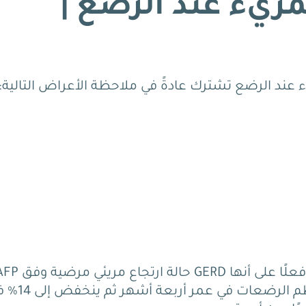
مريء عند الرضع |
يء عند الرضع تشترك عادةً في ملاحظة الأعراض التالية:
40% من الرضع يحدث لديهم القيء بعد معظم الرضعات في ع