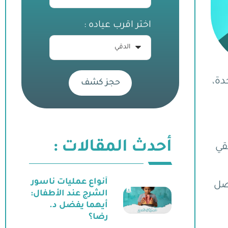
اختر اقرب عياده :
دة،
حجز كشف
أحدث المقالات :
قي
أنواع عمليات ناسور
وصل
الشرج عند الأطفال:
أيهما يفضل د.
رضا؟