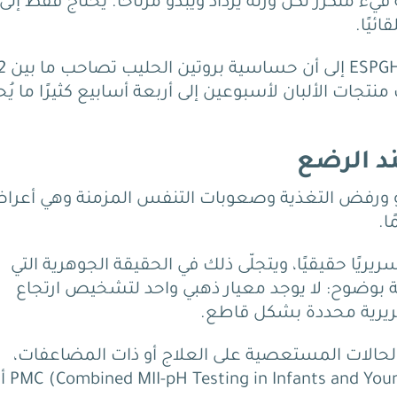
قيء متكرر لكن وزنه يزداد ويبدو مرتاحًا.
يحتاج فقط إلى
ئيًا.
2
ت ارتجاع المريء GERD، وأن حذف منتجات الألبان لأسبوعين إلى أربعة أسابيع كثيرًا ما 
د الرضع
النمو ورفض التغذية وصعوبات التنفس المزمنة وهي أعر
ا.
يريًا حقيقيًا، ويتجلّى ذلك في الحقيقة الجوهرية التي
ت NASPGHAN-ESPGHAN المشتركة بوضوح: لا يوجد معيار ذهبي واحد لتشخيص ارتجاع
سريرية محددة بشكل قاطع.
الحالات المستعصية على العلاج أو ذات المضاعفات،