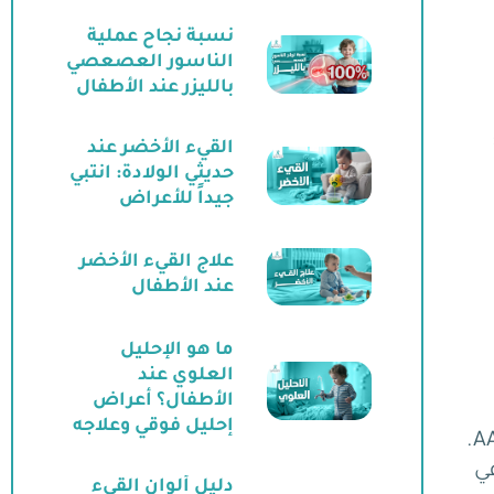
نسبة نجاح عملية
الناسور العصعصي
بالليزر عند الأطفال
القيء الأخضر عند
حديثي الولادة: انتبي
جيداً للأعراض
علاج القيء الأخضر
عند الأطفال
ما هو الإحليل
العلوي عند
الأطفال؟ أعراض
إحليل فوقي وعلاجه
مر أربعة أشهر ثم ينخفض إلى 14% في
دليل ألوان القيء