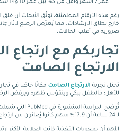
عمر 7 أشهر وأقل من 5% بين عمر 10 و14 شهرًا دون أدوية.
رغم هذه الأرقام المطمئنة، توثّق الأبحاث أن ق
خارج نطاق الإرشادات.
مما يُعرّض الرضع لآثار ج
ضرورية في أغلب الحالات.
تجاربكم مع ارتجاع ال
الارتجاع الصامت
تحتل تجربة
الارتجاع الصامت
مكانًا خاصًا في
تجار
للأهل؛ فالطفل يبكي ويتقوّس ظهره ويرفض الرض
لـ 24 ساعة أن 17.9% منهم كانوا يُعانون من ارتجاع مرضي حقيقي.
الأهم أن صعوبات التغذية كانت العلامة الأكثر ارت