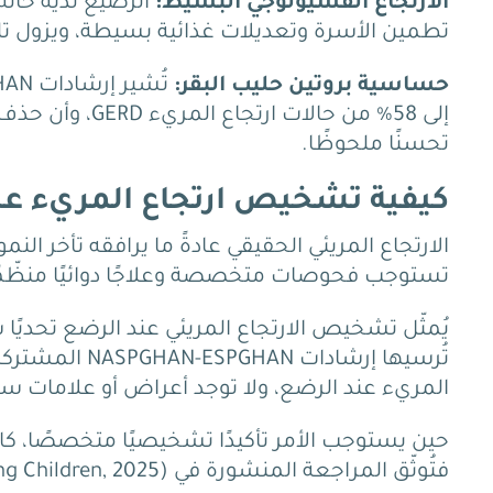
الارتجاع الفسيولوجي البسيط:
الرضيع لديه حالة 
تطمين الأسرة وتعديلات غذائية بسيطة، ويزول تلقا
حساسية بروتين حليب البقر:
تُشير إرشادات ESPGHAN إلى أن حساسية بروتين الحليب تصاحب ما بين
إلى 58% من حالا
تحسنًا ملحوظًا.
كيفية تشخيص ارتجاع المريء عن
الارتجاع المريئي الحقيقي عادةً ما يرافقه تأخر 
تستوجب فحوصات متخصصة وعلاجًا دوائيًا منظّمً
يُمثّل تشخيص الارتجاع المريئي عند الرضع تحديًا سر
تُرسيها إرشادا
المريء عند الرضع، ولا توجد أعراض أو علامات 
حين يستوجب الأمر تأكيدًا تشخيصيًا متخصصًا، ك
فتُوثّق المراجعة المنشورة في PMC (Combined MII-pH Testing in Infants and Young Children, 2025) أن :