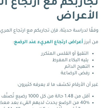
تجاربكم مع ارتجاع ال
الأعراض
وفقًا لدراسة حديثة، فإن تجاربكم مع ارتجاع المر
من أبرز
أعراض ارتجاع المريء عند الرضع
:
التقيؤ أو القلس المتكرر
يليه البكاء المفرط
التهيج الدائم
رفض الرضاعة
غير أن الأرقام تكشف ما لا يعرفه كثيرون:
أقل من 1.48 حالة من كل 1000 رضيع تُصنَّف فعلًا على أنها GERD حالة ارتجاع مريئي مرضية وفق AAFP.