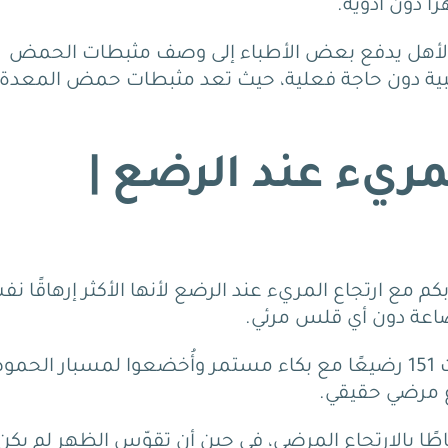
لق الأهل يدفع بعض الأطباء إلى وصف مثبطات الحمض
انبية دون حاجة فعلية، حيث تعد مثبطات حمض المعدة 
مريء عند الرضع |
بكم مع ارتجاع المريء عند الرضع
لأنها الأكثر إرهاقًا نفس
اعة دون أي قلس مرئي.
تُوضح الدراسة المنشورة في PubMed التي شملت 151 رضيعًا مع بكاء مستمر وأُخضعوا لمسبار ال
باطًا بالارتجاع المرضي، في حين أن تقوّس الظهر لم يكن