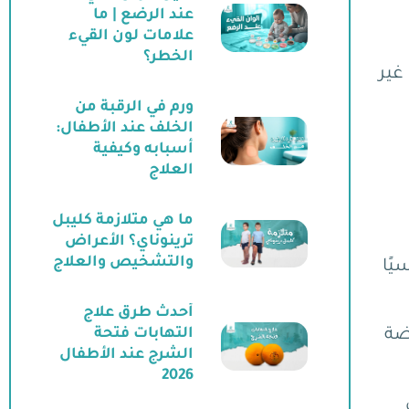
عند الرضع | ما
علامات لون القيء
الخطر؟
غير
ورم في الرقبة من
الخلف عند الأطفال:
أسبابه وكيفية
العلاج
ما هي متلازمة كليبل
ترينوناي؟ الأعراض
والتشخيص والعلاج
يًا
أحدث طرق علاج
حموضة
التهابات فتحة
الشرج عند الأطفال
2026