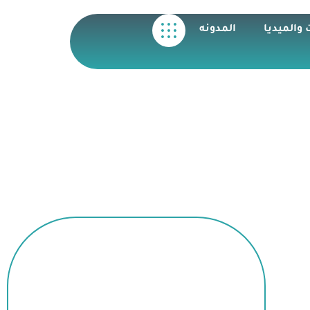
 والميديا
المدونه