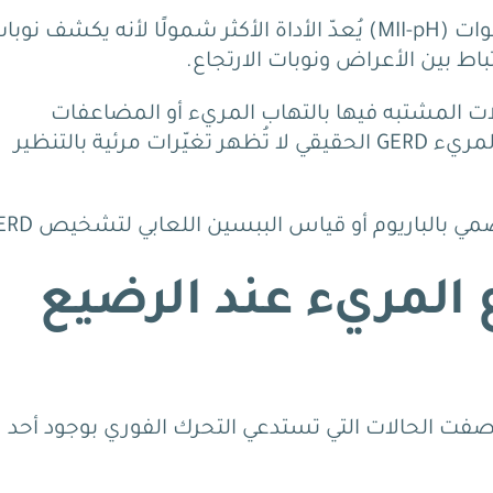
قياس الحموضة والمقاومة الكهربائية متعدد القنوات (MII-pH) يُعدّ الأداة الأكثر شمولًا لأنه يكشف نو
باط بين الأعراض ونوبات الارتجاع.
ات المشتبه فيها بالتهاب المريء أو المضاعفات
النسيجية، مع التنبيه إلى أن معظم حالات ارتجاع المريء GERD الحقيقي لا تُظهر تغيّرات مرئية بالتنظير
ي بالباريوم أو قياس الببسين اللعابي لتشخيص GERD.
ع المريء عند الرضيع
صفت الحالات التي تستدعي التحرك الفوري بوجود أحد