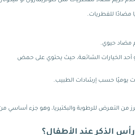
خدم كريم مضاد للفطريات مثل كلوتريمازول أو ميكوناز
 مضادًا للفطريات.
م مضاد حيوي.
و أحد الخيارات الشائعة، حيث يحتوي على حمض
ز من التعرض للرطوبة والبكتيريا، وهو جزء أساسي من
أس الذكر عند الأطفال؟