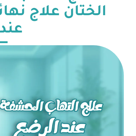
الختان علاج نها
عند 