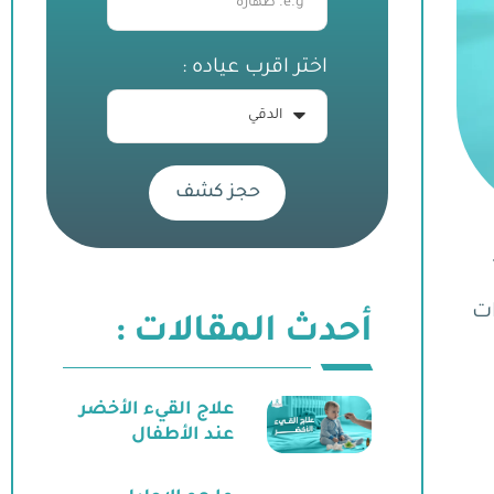
اختر اقرب عياده :
حجز كشف
ات
أحدث المقالات :
علاج القيء الأخضر
عند الأطفال