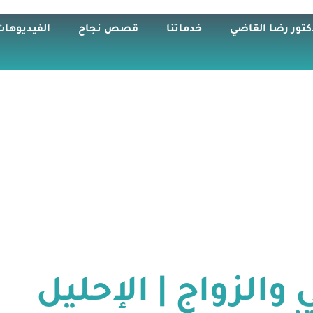
كتور رضا القاضي
خدماتنا
قصص نجاح
الفيديوهات
والزواج | الإحليل