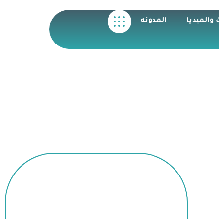
 والميديا
المدونه